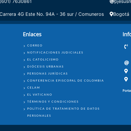
(601) 7630861
pjesus
Carrera 4G Este No. 94A - 36 sur / Comuneros
Bogotá
Enlaces
Inf
ENLACES
CORREO
NOTIFICACIONES JUDICIALES
EL CATOLICISMO
DIÓCESIS URBANAS
PERSONAS JURÍDICAS
CONFERENCIA EPISCOPAL DE COLOMBIA
CELAM
Porta
EL VATICANO
TÉRMINOS Y CONDICIONES
POLÍTICA DE TRATAMIENTO DE DATOS
PERSONALES