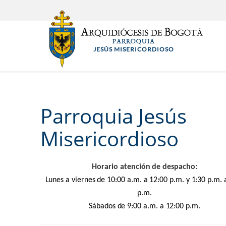
Pasar
al
contenido
PARROQUIA
principal
JESÚS MISERICORDIOSO
Parroquia Jesús
Misericordioso
Horario
a
tención de despacho:
Lunes a viernes de 10:00 a.m. a 12:00 p.m. y 1:30 p.m. 
p.m.
Sábados de 9:00 a.m. a 12:00 p.m.